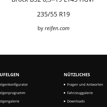
235/55 R19
by
reifen.com
UFELGEN
NÜTZLICHES
elgenkonfigurator
Fragen und Antworten
elgenprogramm
Fahrzeuggalerie
elgengalerie
Downloads