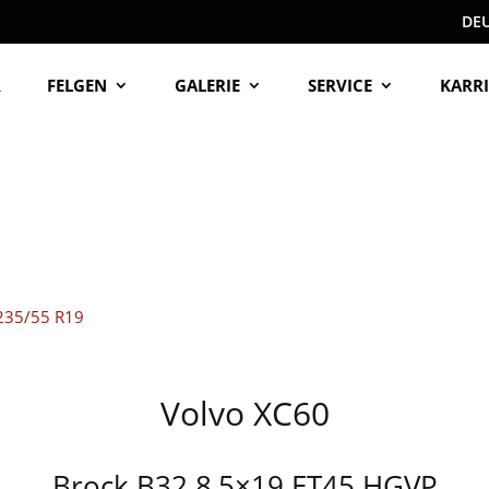
DE
R
FELGEN
GALERIE
SERVICE
KARRI
Volvo XC60
Brock B32 8,5×19 ET45 HGVP