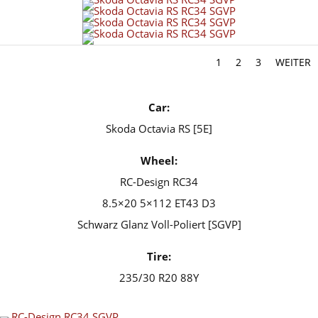
1
2
3
WEITER
Car:
Skoda Octavia RS [5E]
Wheel:
RC-Design RC34
8.5×20 5×112 ET43 D3
Schwarz Glanz Voll-Poliert [SGVP]
Tire:
235/30 R20 88Y