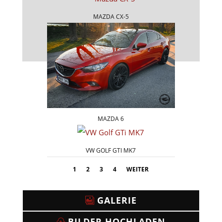
MAZDA CX-5
MAZDA 6
VW GOLF GTI MK7
1
2
3
4
WEITER
GALERIE
BILDER HOCHLADEN