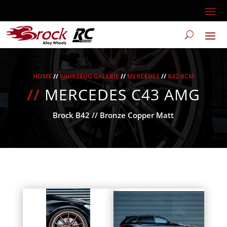
HOME
//
FAHRZEUG GALERIE
//
MERCEDES
//
B42 BCM
//
MERCEDES C43 AMG
Brock B42 // Bronze Copper Matt