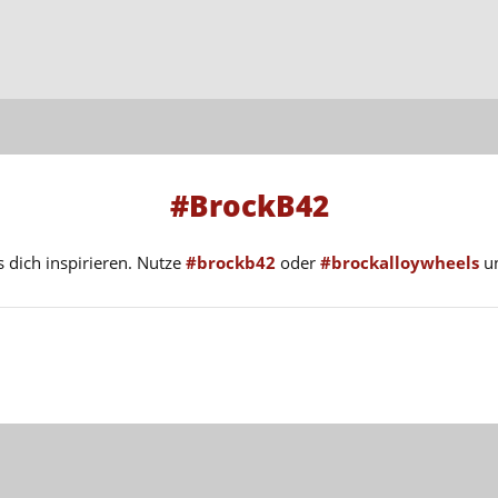
#BrockB42
s dich inspirieren. Nutze
#brockb42
oder
#brockalloywheels
un