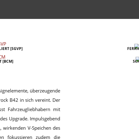
IERT [SGVP]
FERRI
 [BCM]
SC
esignelemente, überzeugende
ck B42 in sich vereint. Der
sst Fahrzeugliebhabern mit
ndes Upgrade. Impulsgebend
s, wirkenden V-Speichen des
hen fokussieren zudem die