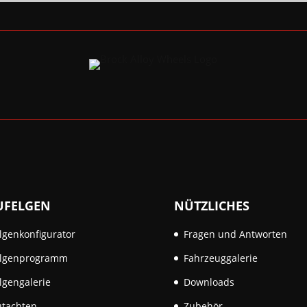
UFELGEN
NÜTZLICHES
lgenkonfigurator
Fragen und Antworten
elgenprogramm
Fahrzeuggalerie
lgengalerie
Downloads
tachten
Zubehör