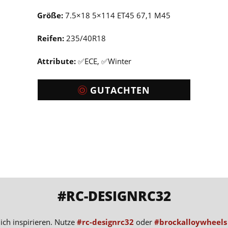
Größe:
7.5×18 5×114 ET45 67,1 M45
Reifen:
235/40R18
Attribute:
✅ECE, ✅Winter
GUTACHTEN
#RC-DESIGNRC32
ich inspirieren. Nutze
#rc-designrc32
oder
#brockalloywheels