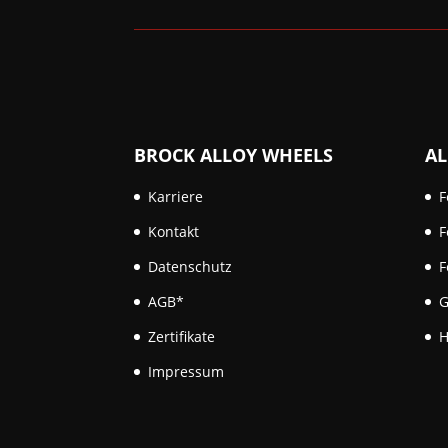
BROCK ALLOY WHEELS
AL
Karriere
F
Kontakt
F
Datenschutz
F
AGB*
G
Zertifikate
H
Impressum