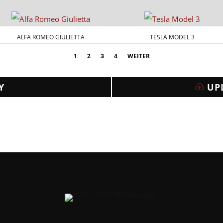
ALFA ROMEO GIULIETTA
TESLA MODEL 3
1
2
3
4
WEITER
Y
UP