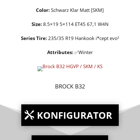
Color:
Schwarz Klar Matt [SKM]
Size:
8.5×19 5×114 ET45 67,1 W4N
Series Tire:
235/35 R19 Hankook i*cept evo²
Attributes:
✅Winter
BROCK B32
KONFIGURATOR