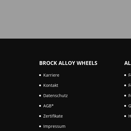
BROCK ALLOY WHEELS
AL
Karriere
F
Kontakt
F
Datenschutz
F
AGB*
G
Zertifikate
H
Impressum