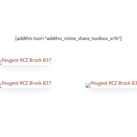
[addthis tool="addthis_inline_share_toolbox_xr9i"]