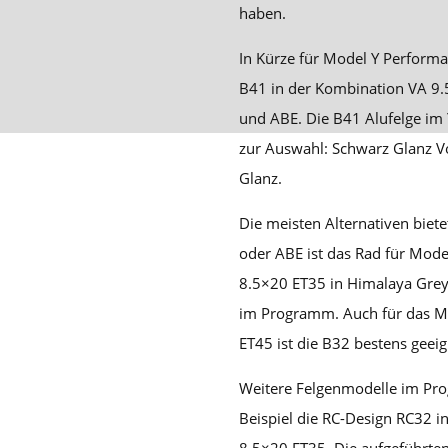
haben.
In Kürze für Model Y Performan
B41 in der Kombination VA 9
und ABE. Die B41 Alufelge im Y
zur Auswahl: Schwarz Glanz Vo
Glanz.
Die meisten Alternativen biete
oder ABE ist das Rad für Mode
8.5×20 ET35 in Himalaya Grey 
im Programm. Auch für das M
ET45 ist die B32 bestens geeig
Weitere Felgenmodelle im Pr
Beispiel die RC-Design RC32 i
8.5×20 ET35. Die aufgeführten 