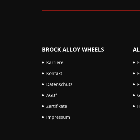
BROCK ALLOY WHEELS
AL
Karriere
F
Kontakt
F
Datenschutz
F
AGB*
G
Zertifikate
H
Impressum