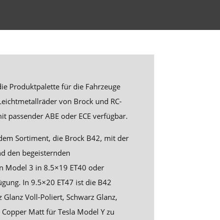
die Produktpalette für die Fahrzeuge
Leichtmetallräder von Brock und RC-
 mit passender ABE oder ECE verfügbar.
dem Sortiment, die Brock B42, mit der
nd den begeisternden
en Model 3 in 8.5×19 ET40 oder
gung. In 9.5×20 ET47 ist die B42
 Glanz Voll-Poliert, Schwarz Glanz,
e Copper Matt für Tesla Model Y zu