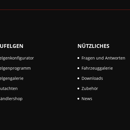
UFELGEN
NÜTZLICHES
elgenkonfigurator
Fragen und Antworten
elgenprogramm
Fahrzeuggalerie
elgengalerie
Downloads
utachten
Zubehör
ändlershop
News