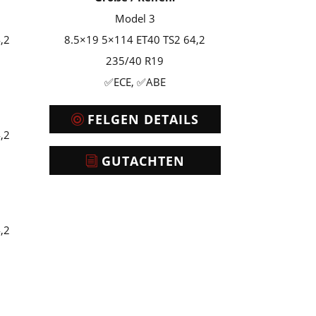
Model 3
,2
8.5×19 5×114 ET40 TS2 64,2
235/40 R19
✅ECE, ✅ABE
FELGEN DETAILS
,2
GUTACHTEN
,2