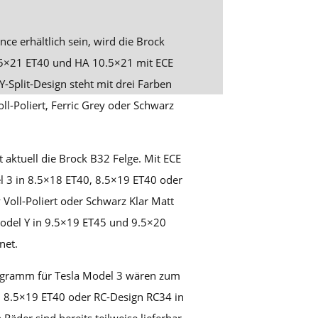
ce erhältlich sein, wird die Brock
.5×21 ET40 und HA 10.5×21 mit ECE
-Split-Design steht mit drei Farben
ll-Poliert, Ferric Grey oder Schwarz
t aktuell die Brock B32 Felge. Mit ECE
l 3 in 8.5×18 ET40, 8.5×19 ET40 oder
Voll-Poliert oder Schwarz Klar Matt
odel Y in 9.5×19 ET45 und 9.5×20
net.
ogramm für Tesla Model 3 wären zum
n 8.5×19 ET40 oder RC-Design RC34 in
Räder sind bereits teilweise lieferbar