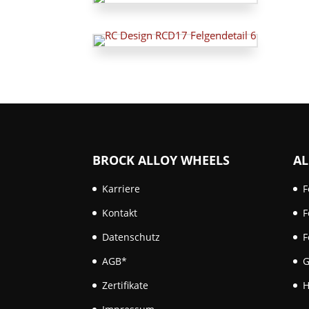
BROCK ALLOY WHEELS
AL
Karriere
F
Kontakt
F
Datenschutz
F
AGB*
G
Zertifikate
H