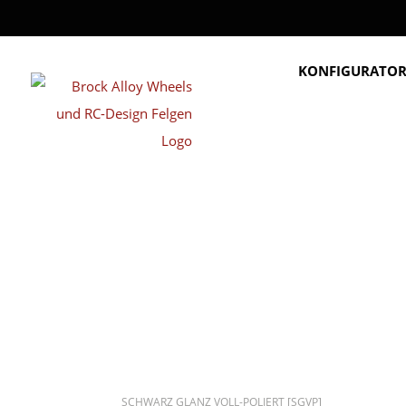
KONFIGURATO
SCHWARZ GLANZ VOLL-POLIERT [SGVP]