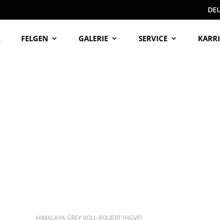
DE
R
FELGEN
GALERIE
SERVICE
KARRI
HIMALAYA GREY VOLL-POLIERT [HGVP]