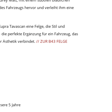
rey Matt, mit einem subtilen bläulichen
es Fahrzeugs hervor und verleiht ihm eine
upra Tavascan eine Felge, die Stil und
 die perfekte Ergänzung für ein Fahrzeug, das
er Ästhetik verbindet.
// ZUR B43 FELGE
ere 5 Jahre