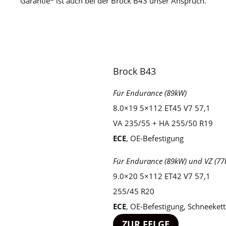
Garantie* ist auch bei der Brock B43 unser Anspruch.
Brock B43
Für Endurance (89kW)
8.0×19 5×112 ET45 V7 57,1
VA 235/55 + HA 255/50 R19
ECE
, OE-Befestigung
Für Endurance (89kW) und VZ (77
9.0×20 5×112 ET42 V7 57,1
255/45 R20
ECE
, OE-Befestigung, Schneekett
ZUR FELGE