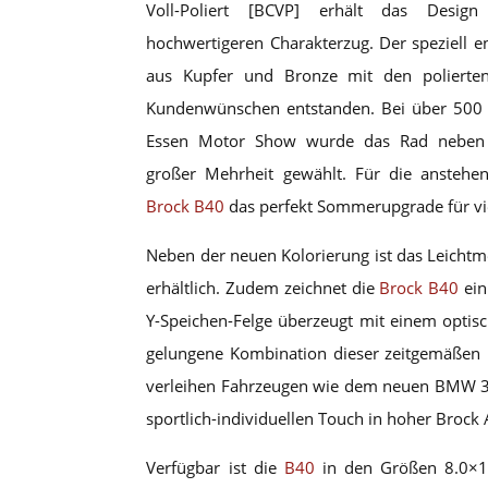
Voll-Poliert [BCVP] erhält das Design
hochwertigeren Charakterzug. Der speziell e
aus Kupfer und Bronze mit den polierten
Kundenwünschen entstanden. Bei über 500 
Essen Motor Show wurde das Rad neben
großer Mehrheit gewählt. Für die anstehen
Brock B40
das perfekt Sommerupgrade für vi
Neben der neuen Kolorierung ist das Leichtme
erhältlich. Zudem zeichnet die
Brock B40
ein
Y-Speichen-Felge überzeugt mit einem opti
gelungene Kombination dieser zeitgemäßen E
verleihen Fahrzeugen wie dem neuen BMW 3e
sportlich-individuellen Touch in hoher Brock 
Verfügbar ist die
B40
in den Größen 8.0×19