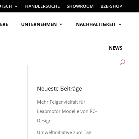
UTSCH
HÄNDLERSUCHE
SHOWROOM
B2B-SHOP
ERE
UNTERNEHMEN
NACHHALTIGKEIT
NEWS
Neueste Beiträge
Mehr Felgenvielfalt für
Leapmotor Modelle von RC-
Design
Umweltinitiative zum Tag