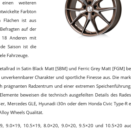
 einen weiteren
ntwickelte Farbton
 Flächen ist aus
Befragten auf der
 18 Anderen mit
de Saison ist die
ele Fahrzeuge.
tallrad in Satin Black Matt [SBM] und Ferric Grey Matt [FGM] be
 unverkennbarer Charakter und sportliche Finesse aus. Die mar
sch prägnanten Radzentrum und einer extremen Speichenführung
lemente beweisen die technisch ausgefeilten Details des Rades
r, Mercedes GLE, Hyunadi i30n oder dem Honda Civic Type-R e
Alloy Wheels Qualität.
, 9.0×19, 10.5×19, 8.0×20, 9.0×20, 9.5×20 und 10.5×20 auc