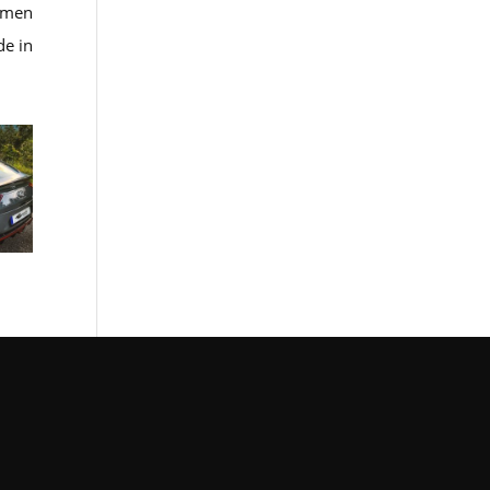
emen
de in