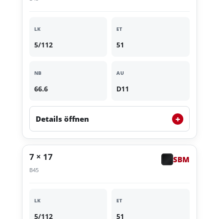
LK
ET
5/112
51
NB
AU
66.6
D11
+
Details öffnen
7 × 17
SBM
B45
LK
ET
5/112
51