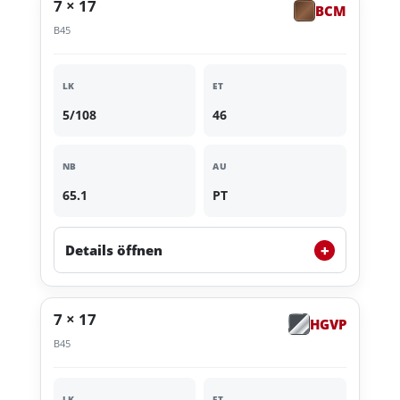
7 × 17
BCM
B45
LK
ET
5/108
46
NB
AU
65.1
PT
+
Details öffnen
7 × 17
HGVP
B45
LK
ET