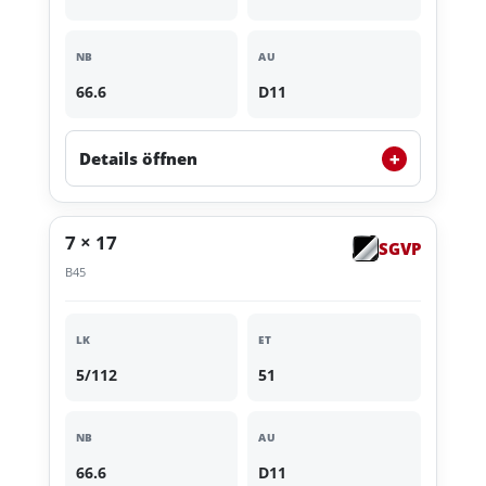
NB
AU
66.6
D11
+
Details öffnen
7 × 17
SGVP
B45
LK
ET
5/112
51
NB
AU
66.6
D11