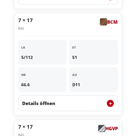
7 × 17
BCM
B45
LK
ET
5/112
51
NB
AU
66.6
D11
+
Details öffnen
7 × 17
HGVP
B45