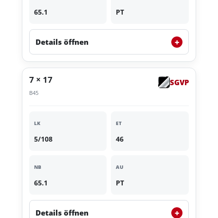
65.1
PT
+
Details öffnen
7 × 17
SGVP
B45
LK
ET
5/108
46
NB
AU
65.1
PT
+
Details öffnen