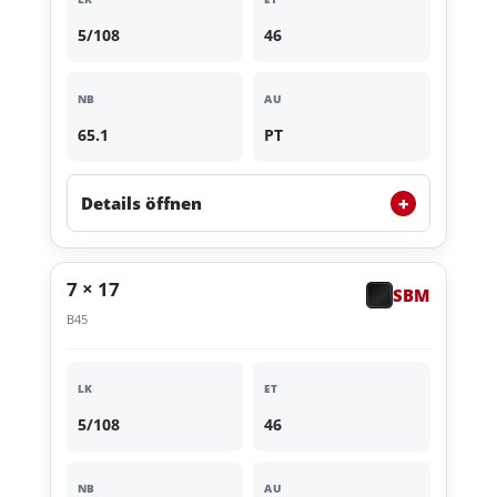
5/108
46
NB
AU
65.1
PT
+
Details öffnen
7 × 17
SBM
B45
LK
ET
5/108
46
NB
AU