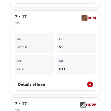
7 × 17
BCM
B45
LK
ET
5/112
51
NB
AU
66.6
D11
+
Details öffnen
7 × 17
HGVP
B45