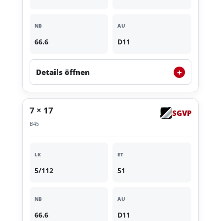
NB
AU
66.6
D11
+
Details öffnen
7 × 17
SGVP
B45
LK
ET
5/112
51
NB
AU
66.6
D11