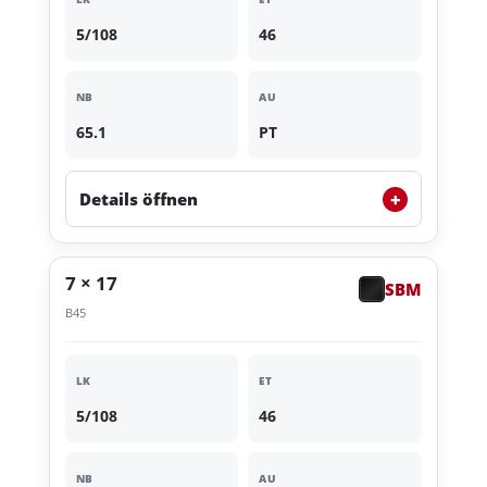
5/108
46
NB
AU
65.1
PT
+
Details öffnen
7 × 17
SBM
B45
LK
ET
5/108
46
NB
AU