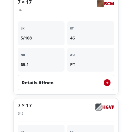
7 × 17
BCM
B45
LK
ET
5/108
46
NB
AU
65.1
PT
+
Details öffnen
7 × 17
HGVP
B45
LK
ET