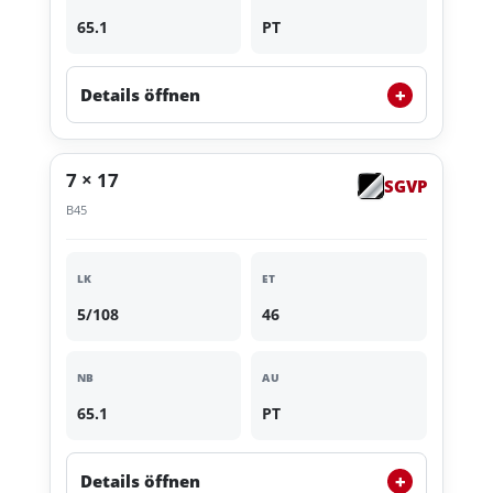
65.1
PT
+
Details öffnen
7 × 17
SGVP
B45
LK
ET
5/108
46
NB
AU
65.1
PT
+
Details öffnen