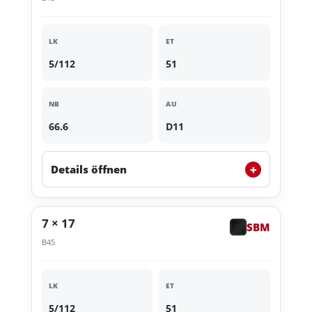
LK
ET
5/112
51
NB
AU
66.6
D11
+
Details öffnen
7 × 17
SBM
B45
LK
ET
5/112
51